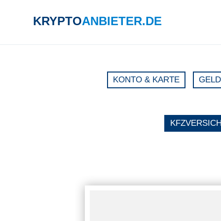
KRYPTO
ANBIETER.DE
NAV
SUCHE
ÜB
KONTO & KARTE
GELD
KFZVERSIC