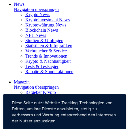
News
Navigation überspringen
Krypto News
Kryptoinvestment News
Kryptowährung News
Blockchain News
NFT News
Studien & Umfragen
Statistiken & Infografiken
Verbraucher & Service
Trends & Innovationen
Krypto & Nachhaltigkeit
Tests & Testsieger
Rabatte & Sonderaktionen
Magazin
Navigation überspringen
Ratgeber Krypto
Ratgeber Kryptoinvestment
Diese Seite nutzt Website-Tracking-Technologien von
Ratgeber Kryptowährungen
Ratgeber Blockchain
Dritten, um ihre Dienste anzubieten, stetig zu
Ratgeber NFT
verbessern und Werbung entsprechend den Interessen
der Nutzer anzuzeigen.
Top-Anbieter
Navigation überspringen