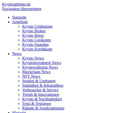
Krypto
anbieter.de
Navigation überspringen
Startseite
Angebote
Krypto Geldanlage
Krypto Broker
Krypto Börse
Krypto Girokonto
Krypto Sparplan
Krypto Kreditkarte
News
Krypto News
Kryptoinvestment News
Kryptowährung News
Blockchain News
NFT News
Studien & Umfragen
Statistiken & Infografiken
Verbraucher & Service
Trends & Innovationen
Krypto & Nachhaltigkeit
Tests & Testsieger
Rabatte & Sonderaktionen
Magazin