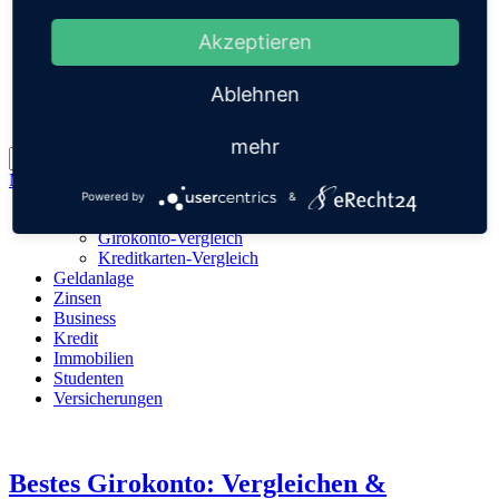
Tipp des Monats
Top-Krypto-Sparplan
Akzeptieren
Impressum
Ablehnen
Datenschutz
mehr
Navigation überspringen
Powered by
&
Konto & Karte
Girokonto-Vergleich
Kreditkarten-Vergleich
Geldanlage
Zinsen
Business
Kredit
Immobilien
Studenten
Versicherungen
Bestes Girokonto: Vergleichen &