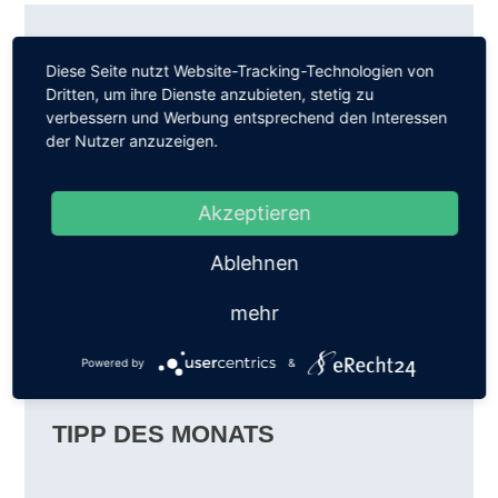
TIPP DES MONATS
Diese Seite nutzt Website-Tracking-Technologien von
Dritten, um ihre Dienste anzubieten, stetig zu
verbessern und Werbung entsprechend den Interessen
Mit
Inyova
können Kunden
in nachhaltige
der Nutzer anzuzeigen.
Unternehmen investieren
. Per Sparplan oder
einmaligem Investment. Jedes Kundenportfolio
ist personalisiert und zu 100 Prozent
Akzeptieren
transparent. Aber lohnt sich das auch
finanziell? Ja. Inyova bietet
Impact Investing
ohne Kompromisse beim Gewinn
.
Ablehnen
» Mehr erfahren
mehr
Anzeige
Powered by
&
TIPP DES MONATS