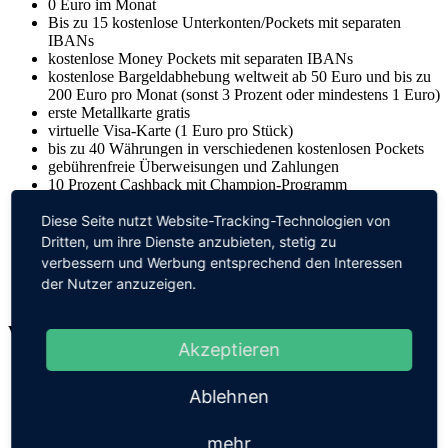
0 Euro im Monat
Bis zu 15 kostenlose Unterkonten/Pockets mit separaten
IBANs
kostenlose Money Pockets mit separaten IBANs
kostenlose Bargeldabhebung weltweit ab 50 Euro und bis zu
200 Euro pro Monat (sonst 3 Prozent oder mindestens 1 Euro)
erste Metallkarte gratis
virtuelle Visa-Karte (1 Euro pro Stück)
bis zu 40 Währungen in verschiedenen kostenlosen Pockets
gebührenfreie Überweisungen und Zahlungen
10 Prozent Cashback mit Champion-Programm
bis zu 10 Prozent Cashback bei Online-Einkäufen
bis zu 25 Prozent Cashback bei ausgewählten Händlern
Diese Seite nutzt Website-Tracking-Technologien von
Währungsumtausch zum akt. Wechselkurs: bis zu 40
Dritten, um ihre Dienste anzubieten, stetig zu
Währungen verfügbar
verbessern und Werbung entsprechend den Interessen
provisionsfreie Investitionen in Aktien und ETFs von EU-
der Nutzer anzuzeigen.
und US-Unternehmen
Vivid Prime
Akzeptieren
drei Monate kostenlos, dann 9,90 Euro im Monat
Bis zu 15 kostenlose Unterkonten/Pockets mit separaten
Ablehnen
IBANs
kostenlose Money Pockets mit separaten IBANs
mehr
kostenlose Bargeldabhebung weltweit ab 50 Euro und bis zu