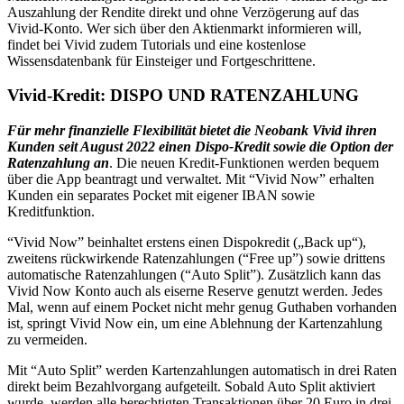
Auszahlung der Rendite direkt und ohne Verzögerung auf das
Vivid-Konto. Wer sich über den Aktienmarkt informieren will,
findet bei Vivid zudem Tutorials und eine kostenlose
Wissensdatenbank für Einsteiger und Fortgeschrittene.
Vivid-Kredit: DISPO UND RATENZAHLUNG
Für mehr finanzielle Flexibilität bietet die Neobank Vivid ihren
Kunden seit August 2022 einen Dispo-Kredit sowie die Option der
Ratenzahlung an
. Die neuen Kredit-Funktionen werden bequem
über die App beantragt und verwaltet. Mit “Vivid Now” erhalten
Kunden ein separates Pocket mit eigener IBAN sowie
Kreditfunktion.
“Vivid Now” beinhaltet erstens einen Dispokredit („Back up“),
zweitens rückwirkende Ratenzahlungen (“Free up”) sowie drittens
automatische Ratenzahlungen (“Auto Split”). Zusätzlich kann das
Vivid Now Konto auch als eiserne Reserve genutzt werden. Jedes
Mal, wenn auf einem Pocket nicht mehr genug Guthaben vorhanden
ist, springt Vivid Now ein, um eine Ablehnung der Kartenzahlung
zu vermeiden.
Mit “Auto Split” werden Kartenzahlungen automatisch in drei Raten
direkt beim Bezahlvorgang aufgeteilt. Sobald Auto Split aktiviert
wurde, werden alle berechtigten Transaktionen über 20 Euro in drei