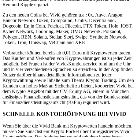
Ren und Ripple ergänzt.
Zu den neuen Coins bei Vivid gehören u.a.: 0x, Aave, Aragon,
Bancor Network Token, Compound, Chiliz, Decentraland,
Dogecoin, Enjin Coin, Fetch.ai, Filecoin, FTX Token, Holo, IOST,
Kyber Network, Loopring, Maker, OMG Network, Polkadot,
Polygon, REN, Solana, Stellar, Storj, Swipe, Synthetix Network
Token, Tron, Uniswap, VeChain and XRP.
Verbraucher können bereits ab 0,01 Euro mit Kryptowerten traden.
Das Kaufen und Verkaufen von Kryptowährungen ist zu jeder Zeit
möglich. Bei Fragen ist der Vivid-Kundenservice rund um die Uhr
und in vier verschiedenen Sprachen zu erreichen. In der App finden
Nutzer darüber hinaus detaillierte Informationen zu jeder
Kryptowährung sowie Inhalte zum Thema Krypto-Trading. Um den
Kunden ein hohes Maß an Sicherheit zu bieten, kooperiert Vivid bei
dem Krypto-Angebot mit der CM-Equity AG, einem in München
ansässiges Finanzdienstleistungsinstitut, das von der Bundesanstalt
für Finanzdienstleistungsaufsicht (BaFin) reguliert wird.
SCHNELLE KONTOERÖFFNUNG BEI VIVID
Wenn Sie über die Vivid Bank mit Kryptowerten handeln möchten,
müssen Sie zunächst ein Krypto-Pocket über Ihr registriertes Vivid-
Konto eröffnen. Das funktioniert sowohl mit dem kostenlosen