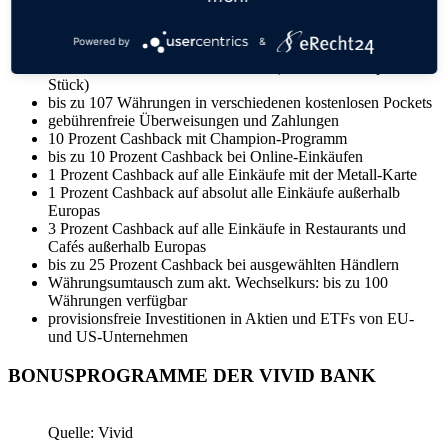
1.000 Euro pro Monat (sonst 3 Prozent oder mindestens 1
Euro)
Powered by
&
erste Metallkarte gratis
eine kostenlose virtuelle Visa-Karte (danach 1 Euro pro
Stück)
bis zu 107 Währungen in verschiedenen kostenlosen Pockets
gebührenfreie Überweisungen und Zahlungen
10 Prozent Cashback mit Champion-Programm
bis zu 10 Prozent Cashback bei Online-Einkäufen
1 Prozent Cashback auf alle Einkäufe mit der Metall-Karte
1 Prozent Cashback auf absolut alle Einkäufe außerhalb
Europas
3 Prozent Cashback auf alle Einkäufe in Restaurants und
Cafés außerhalb Europas
bis zu 25 Prozent Cashback bei ausgewählten Händlern
Währungsumtausch zum akt. Wechselkurs: bis zu 100
Währungen verfügbar
provisionsfreie Investitionen in Aktien und ETFs von EU-
und US-Unternehmen
BONUSPROGRAMME DER VIVID BANK
Quelle: Vivid